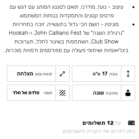
עיצוב - נועז, מודרני, תואם לסגנון המותג עם דגש עם
פרטים קטנים והתמקדות בנוחות המשתמש.
מוניטין - השם הכי גדול בתעשייה, זוכה בתחרויות
"נרגילת השנה" של John Calliano Fest ו-Hookah
Club Show, השתתפות בשיגור לחלל, תערוכות
בינליאומיות ושיתופי פעולה עם מפורסמים ודמויות מוכרות.
17
מצלחת
גובה
ס"מ
יצאת עשן
שונה
פלדת אל חלד
חומר
סחיבה
12 תשלומים
עד
ניתן לפרוס את הקנייה לתשלומים