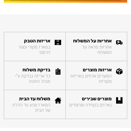
אחריות על המשלוח
אריזות הטבק
אחריות מלאה על
במארז מקורי וסגור
המשלוח
הרמטי
אריזות מוצרים
בדיקת משלוח
המוצרים ארוזים באריזות
כל אריזה נבדקת ע"י
מקוריות
מנהל החנות
מוצרים שבירים
משלוח עד הבית
נארזים בקפידה ומרופדים
המארז מגיע עד הדלת
של הבית