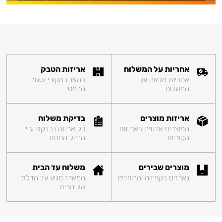
אחריות על המשלוח
אריזות הטבק
אחריות מלאה על
במארז מקורי וסגור
המשלוח
הרמטי
אריזות מוצרים
בדיקת משלוח
המוצרים ארוזים באריזות
כל אריזה נבדקת ע"י
מקוריות
מנהל החנות
מוצרים שבירים
משלוח עד הבית
נארזים בקפידה ומרופדים
המארז מגיע עד הדלת
של הבית