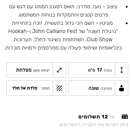
עיצוב - נועז, מודרני, תואם לסגנון המותג עם דגש עם
פרטים קטנים והתמקדות בנוחות המשתמש.
מוניטין - השם הכי גדול בתעשייה, זוכה בתחרויות
"נרגילת השנה" של John Calliano Fest ו-Hookah
Club Show, השתתפות בשיגור לחלל, תערוכות
בינליאומיות ושיתופי פעולה עם מפורסמים ודמויות מוכרות.
17
מצלחת
גובה
ס"מ
יצאת עשן
שונה
פלדת אל חלד
חומר
סחיבה
12 תשלומים
עד
ניתן לפרוס את הקנייה לתשלומים