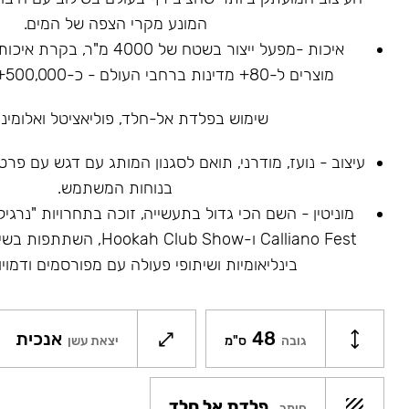
המונע מקרי הצפה של המים.
איכות -מפעל ייצור בשטח של 4000
מוצרים ל-80+ מדינות ברחבי העולם - כ-500,000+ נרגילות נמכרו.
שימוש בפלדת אל-חלד, פוליאציטל ואלומיניו
עיצוב - נועז, מודרני, תואם לסגנון המותג עם דגש עם פר
בנוחות המשתמש.
Calliano Fest ו-ah Club Show
בינליאומיות ושיתופי פעולה עם מפורסמים ודמויו
48
אנכית
גובה
ס"מ
יצאת עשן
פלדת אל חלד
חומר