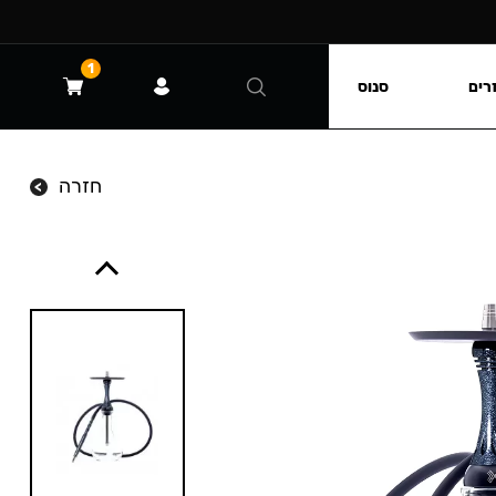
1
רים
סנוס
חזרה