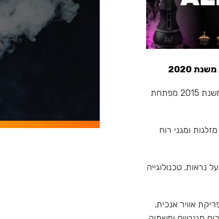
Alpha Hookah - החברה המובילה בתעשיית הנרגילות שמשנת 2015 מפתחת
מזלגות ומגני רוח
 נראות, טכנולוגייה
רנד עם פיתוח הדגם Model X בעל פריקת אוויר אנכית,
ים מגנטיים ומשתיק