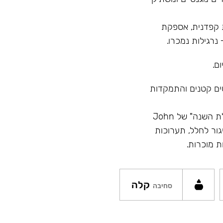
 מ"ר, בקרת איכות קפדנית, אספקת
ם.
טים קטנים והתמקדות
מוניטין - השם הכי גדול בתעשייה, זוכה בתחרויות "נרגילת השנה" של John
Hook, השתתפות בשיגור לחלל, תערוכות
ת מוכרות.
קלה
סחיבה