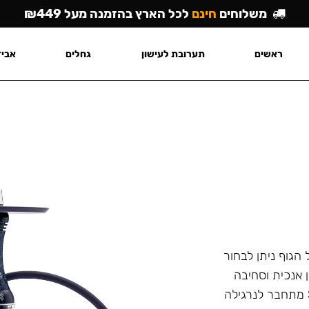
משלוחים
חינם
לכל הארץ בהזמנה מעל ₪449
ראשים
תערובת לעישון
גחלים
אביז
הגוף ניתן לבחור
אנכית וסחיבה
קלה (ניתן גם לפרק את הדיפיוזר). צינור סיליקון Soft Touch מתחבר לנרגילה