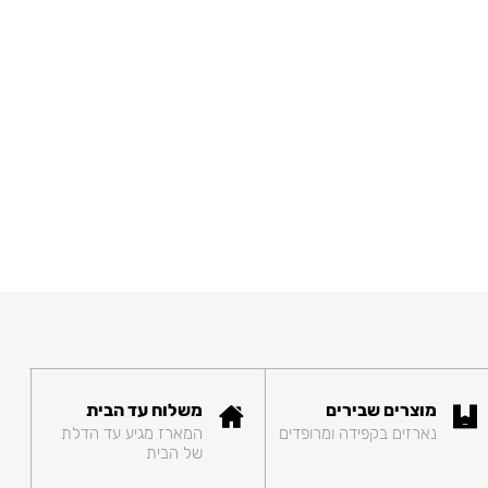
מוצרים שבירים
משלוח עד הבית
נארזים בקפידה ומרופדים
המארז מגיע עד הדלת
של הבית