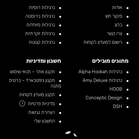
אודות
נרגילות רוסיות
מיקור חוץ
נרגילות נירוסטה
בלוג
נרגילות מיוחדות
צרו קשר
נרגילות יוקרתיות
רישום למועדון לקוחות
נרגילות קטנות
מתוגים מובילים
חשבון ומדיניות
נרגילות Alpha Hookah
תקנון אתר – תנאי שימוש
נרגילות Amy Deluxe
תקנון גיפטכארד – כרטיס
מתנה
HOOB
תקנון מועדון לקוחות
Conceptic Design
מדיניות פרטיות
?
DSH
הצהרת נגישות
החשבון שלי