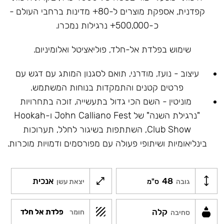
קפדנית, אספקת מוצרים ל-80+ מדינות ברחבי העולם -
כ-500,000+ נרגילות נמכרו.
שימוש בפלדת אל-חלד, פוליאציטל ואלומיניום.
עיצוב - נועז, מודרני, תואם לסגנון המותג עם דגש עם
פרטים קטנים והתמקדות בנוחות המשתמש.
מוניטין - השם הכי גדול בתעשייה, זוכה בתחרויות
"נרגילת השנה" של John Calliano Fest ו-Hookah
Club Show, השתתפות בשיגור לחלל, תערוכות
בינליאומיות ושיתופי פעולה עם מפורסמים ודמויות מוכרות.
48
אנכית
גובה
ס"מ
יצאת עשן
קלה
פלדת אל חלד
חומר
סחיבה