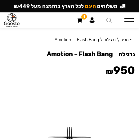
משלוחים
חינם
לכל הארץ בהזמנה מעל ₪449
1
דף הבית
\
נרגילות
\
Amotion — Flash Bang
Amotion – Flash Bang
נרגילה
950
₪