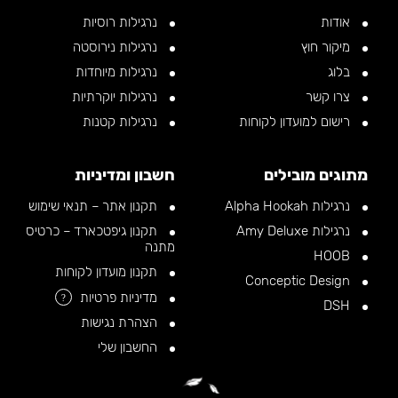
אודות
נרגילות רוסיות
מיקור חוץ
נרגילות נירוסטה
בלוג
נרגילות מיוחדות
צרו קשר
נרגילות יוקרתיות
רישום למועדון לקוחות
נרגילות קטנות
מתוגים מובילים
חשבון ומדיניות
נרגילות Alpha Hookah
תקנון אתר – תנאי שימוש
נרגילות Amy Deluxe
תקנון גיפטכארד – כרטיס
מתנה
HOOB
תקנון מועדון לקוחות
Conceptic Design
מדיניות פרטיות
?
DSH
הצהרת נגישות
החשבון שלי