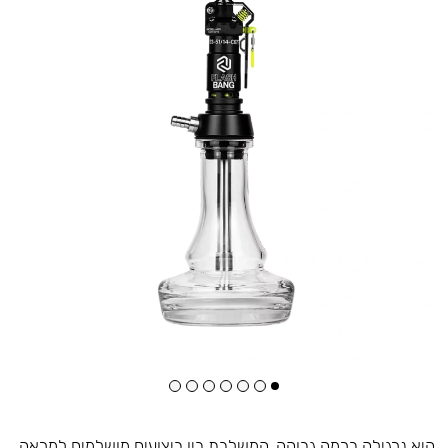
היא נרגילה ברמה גבוהה, המשלבת בין ביצועים מושלמים למראה