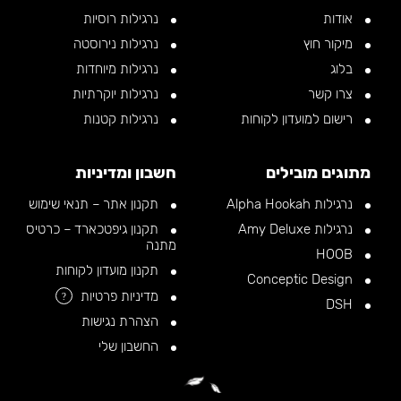
אודות
נרגילות רוסיות
מיקור חוץ
נרגילות נירוסטה
בלוג
נרגילות מיוחדות
צרו קשר
נרגילות יוקרתיות
רישום למועדון לקוחות
נרגילות קטנות
מתוגים מובילים
חשבון ומדיניות
נרגילות Alpha Hookah
תקנון אתר – תנאי שימוש
נרגילות Amy Deluxe
תקנון גיפטכארד – כרטיס
מתנה
HOOB
תקנון מועדון לקוחות
Conceptic Design
מדיניות פרטיות
?
DSH
הצהרת נגישות
החשבון שלי