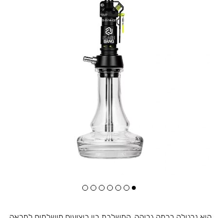
היא נרגילה ברמה גבוהה, המשלבת בין ביצועים מושלמים למראה