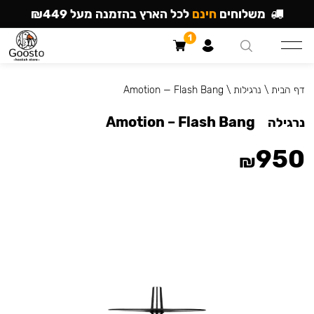
משלוחים
חינם
לכל הארץ בהזמנה מעל ₪449
1
דף הבית
\
נרגילות
\
Amotion — Flash Bang
Amotion – Flash Bang
נרגילה
950
₪