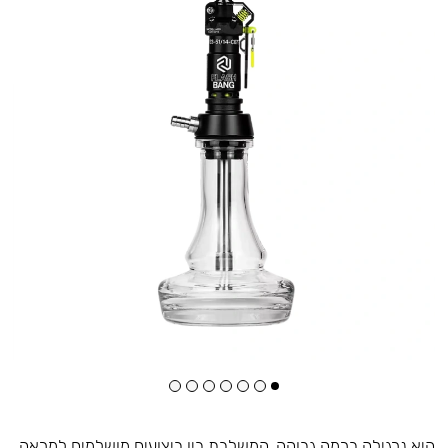
היא נרגילה ברמה גבוהה, המשלבת בין ביצועים מושלמים למראה