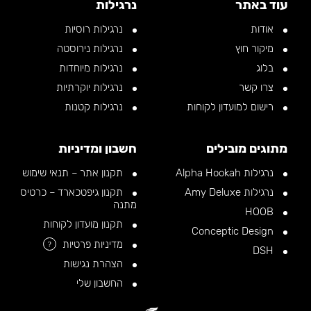
עוד באתר
נרגילות
אודות
נרגילות רוסיות
מיקור חוץ
נרגילות נירוסטה
בלוג
נרגילות מיוחדות
צרו קשר
נרגילות יוקרתיות
רישום למועדון לקוחות
נרגילות קטנות
מתוגים מובילים
חשבון ומדיניות
נרגילות Alpha Hookah
תקנון אתר – תנאי שימוש
נרגילות Amy Deluxe
תקנון גיפטכארד – כרטיס
מתנה
HOOB
תקנון מועדון לקוחות
Conceptic Design
מדיניות פרטיות
?
DSH
הצהרת נגישות
החשבון שלי