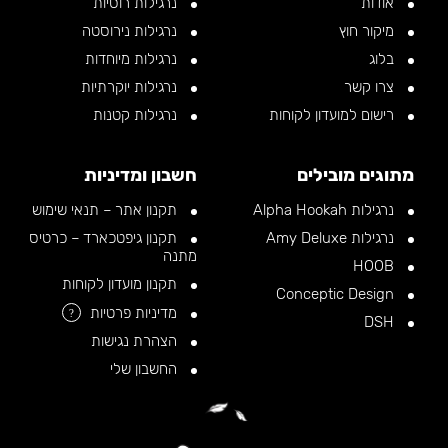
אודות
נרגילות רוסיות
מיקור חוץ
נרגילות נירוסטה
בלוג
נרגילות מיוחדות
צרו קשר
נרגילות יוקרתיות
רישום למועדון לקוחות
נרגילות קטנות
מתוגים מובילים
חשבון ומדיניות
נרגילות Alpha Hookah
תקנון אתר – תנאי שימוש
נרגילות Amy Deluxe
תקנון גיפטכארד – כרטיס
מתנה
HOOB
תקנון מועדון לקוחות
Conceptic Design
מדיניות פרטיות
?
DSH
הצהרת נגישות
החשבון שלי