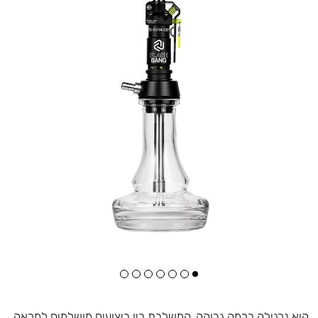
היא נרגילה ברמה גבוהה, המשלבת בין ביצועים מושלמים למראה