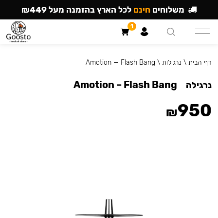
משלוחים
חינם
לכל הארץ בהזמנה מעל ₪449
1
דף הבית
\
נרגילות
\
Amotion — Flash Bang
Amotion – Flash Bang
נרגילה
950
₪