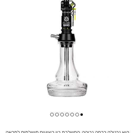
היא נרגילה ברמה גבוהה, המשלבת בין ביצועים מושלמים למראה