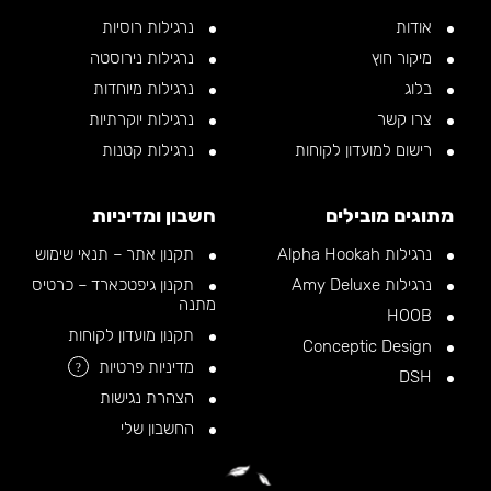
אודות
נרגילות רוסיות
מיקור חוץ
נרגילות נירוסטה
בלוג
נרגילות מיוחדות
צרו קשר
נרגילות יוקרתיות
רישום למועדון לקוחות
נרגילות קטנות
מתוגים מובילים
חשבון ומדיניות
נרגילות Alpha Hookah
תקנון אתר – תנאי שימוש
נרגילות Amy Deluxe
תקנון גיפטכארד – כרטיס
מתנה
HOOB
תקנון מועדון לקוחות
Conceptic Design
מדיניות פרטיות
?
DSH
הצהרת נגישות
החשבון שלי