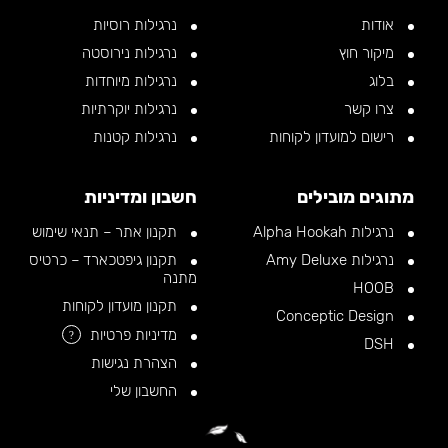
אודות
נרגילות רוסיות
מיקור חוץ
נרגילות נירוסטה
בלוג
נרגילות מיוחדות
צרו קשר
נרגילות יוקרתיות
רישום למועדון לקוחות
נרגילות קטנות
מתוגים מובילים
חשבון ומדיניות
נרגילות Alpha Hookah
תקנון אתר – תנאי שימוש
נרגילות Amy Deluxe
תקנון גיפטכארד – כרטיס
מתנה
HOOB
תקנון מועדון לקוחות
Conceptic Design
מדיניות פרטיות
?
DSH
הצהרת נגישות
החשבון שלי