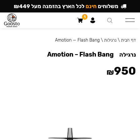
משלוחים
חינם
לכל הארץ בהזמנה מעל ₪449
1
דף הבית
\
נרגילות
\
Amotion — Flash Bang
Amotion – Flash Bang
נרגילה
950
₪