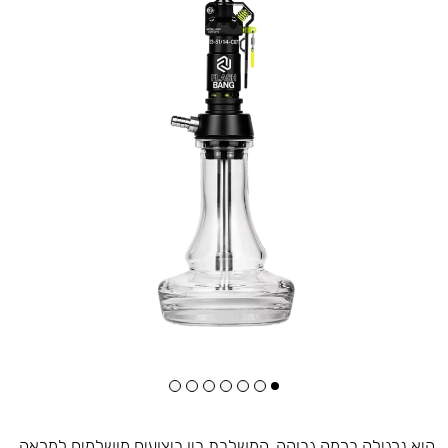
היא נרגילה ברמה גבוהה, המשלבת בין ביצועים מושלמים למראה