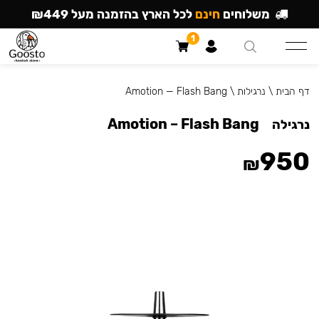
משלוחים
חינם
לכל הארץ בהזמנה מעל ₪449
1
דף הבית
\
נרגילות
\
Amotion — Flash Bang
Amotion – Flash Bang
נרגילה
950
₪