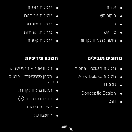
אודות
נרגילות רוסיות
מיקור חוץ
נרגילות נירוסטה
בלוג
נרגילות מיוחדות
צרו קשר
נרגילות יוקרתיות
רישום למועדון לקוחות
נרגילות קטנות
מתוגים מובילים
חשבון ומדיניות
נרגילות Alpha Hookah
תקנון אתר – תנאי שימוש
נרגילות Amy Deluxe
תקנון גיפטכארד – כרטיס
מתנה
HOOB
תקנון מועדון לקוחות
Conceptic Design
מדיניות פרטיות
?
DSH
הצהרת נגישות
החשבון שלי