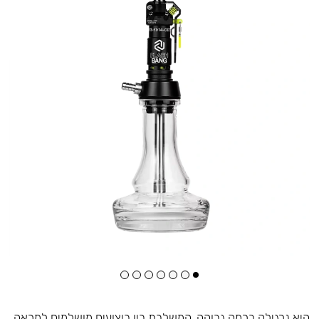
היא נרגילה ברמה גבוהה, המשלבת בין ביצועים מושלמים למראה