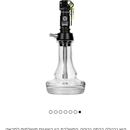
היא נרגילה ברמה גבוהה, המשלבת בין ביצועים מושלמים למראה