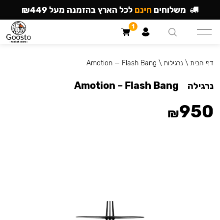
משלוחים
חינם
לכל הארץ בהזמנה מעל ₪449
1
דף הבית
\
נרגילות
\
Amotion — Flash Bang
Amotion – Flash Bang
נרגילה
950
₪