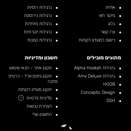
אודות
נרגילות רוסיות
מיקור חוץ
נרגילות נירוסטה
בלוג
נרגילות מיוחדות
צרו קשר
נרגילות יוקרתיות
רישום למועדון לקוחות
נרגילות קטנות
מתוגים מובילים
חשבון ומדיניות
נרגילות Alpha Hookah
תקנון אתר – תנאי שימוש
נרגילות Amy Deluxe
תקנון גיפטכארד – כרטיס
מתנה
HOOB
תקנון מועדון לקוחות
Conceptic Design
מדיניות פרטיות
?
DSH
הצהרת נגישות
החשבון שלי