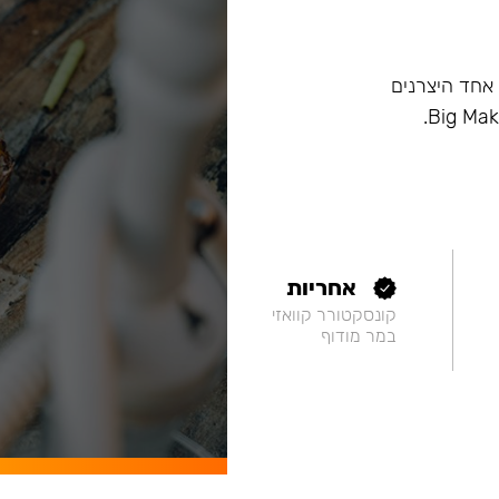
ם, וכיום הוא אחד היצרנים
אחריות
קונסקטורר קוואזי
במר מודוף