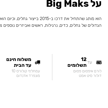
על Big Maks
הוא מותג שהתחיל את דרכו ב-2015 בייצור גחלי
הגדולים של גחלים, כדים, נרגילות, ראשים ואביזרים נוספים Big Maks.
12
משלוח חינם
עד
תשלומים
עד הבית
לורם איפסום פסום
עמחליף קולורס 10
דולור סיט אמט
מונפרד אדנדום