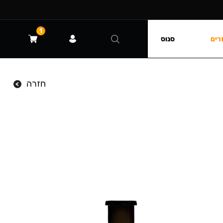
1
רים
סנוס
חזרה