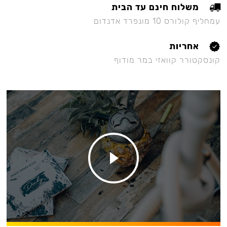
משלוח חינם עד הבית
עמחליף קולורס 10 מונפרד אדנדום
אחריות
קונסקטורר קוואזי במר מודוף