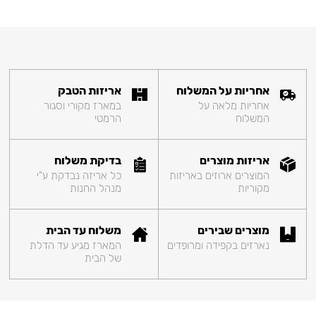
אחריות על המשלוח
אריזות הטבק
אחריות מלאה על
במארז מקורי וסגור
המשלוח
הרמטי
אריזות מוצרים
בדיקת משלוח
המוצרים ארוזים באריזות
כל אריזה נבדקת ע"י
מקוריות
מנהל החנות
מוצרים שבירים
משלוח עד הבית
נארזים בקפידה ומרופדים
המארז מגיע עד הדלת
של הבית