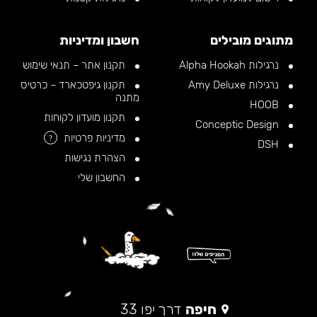
מתוגים מובילים
חשבון ומדיניות
נרגילות Alpha Hookah
תקנון אתר – תנאי שימוש
נרגילות Amy Deluxe
תקנון גיפטכארד – כרטיס
מתנה
HOOB
תקנון מועדון לקוחות
Conceptic Design
מדיניות פרטיות
?
DSH
הצהרת נגישות
החשבון שלי
חיפה
דרך יפו 33