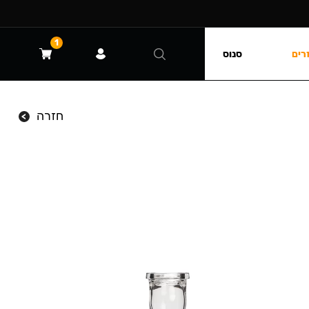
1
רים
סנוס
חזרה