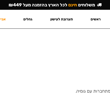
משלוחים
חינם
לכל הארץ בהזמנה מעל ₪449
ראשים
תערובת לעישון
גחלים
אביז