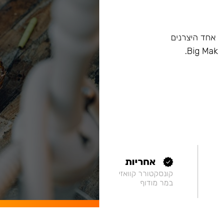
ם, וכיום הוא אחד היצרנים
אחריות
קונסקטורר קוואזי
במר מודוף