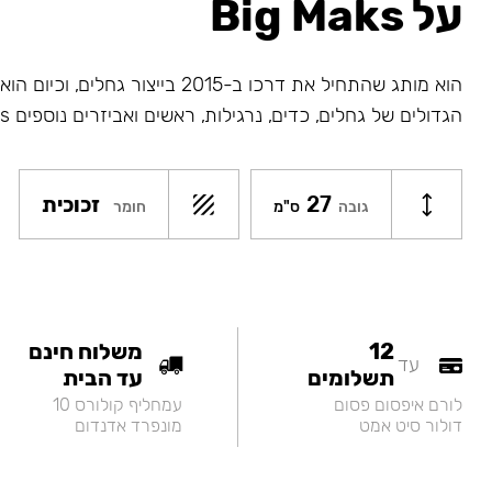
על Big Maks
הוא מותג שהתחיל את דרכו ב-2015 בייצור גחלי
הגדולים של גחלים, כדים, נרגילות, ראשים ואביזרים נוספים Big Maks.
27
זכוכית
חומר
גובה
ס"מ
12
משלוח חינם
עד
תשלומים
עד הבית
לורם איפסום פסום
עמחליף קולורס 10
דולור סיט אמט
מונפרד אדנדום