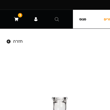
1
רים
סנוס
חזרה