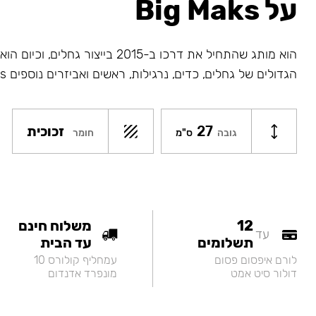
על Big Maks
הוא מותג שהתחיל את דרכו ב-2015 בייצור גחלי
הגדולים של גחלים, כדים, נרגילות, ראשים ואביזרים נוספים Big Maks.
27
זכוכית
חומר
גובה
ס"מ
12
משלוח חינם
עד
תשלומים
עד הבית
לורם איפסום פסום
עמחליף קולורס 10
דולור סיט אמט
מונפרד אדנדום