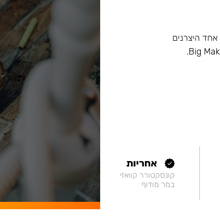
ם, וכיום הוא אחד היצרנים
אחריות
קונסקטורר קוואזי
במר מודוף