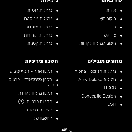
עוד באתר
נרגילות
אודות
נרגילות רוסיות
מיקור חוץ
נרגילות נירוסטה
בלוג
נרגילות מיוחדות
צרו קשר
נרגילות יוקרתיות
רישום למועדון לקוחות
נרגילות קטנות
מתוגים מובילים
חשבון ומדיניות
נרגילות Alpha Hookah
תקנון אתר – תנאי שימוש
נרגילות Amy Deluxe
תקנון גיפטכארד – כרטיס
מתנה
HOOB
תקנון מועדון לקוחות
Conceptic Design
מדיניות פרטיות
?
DSH
הצהרת נגישות
החשבון שלי