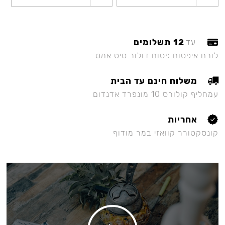
12 תשלומים
עד
לורם איפסום פסום דולור סיט אמט
משלוח חינם עד הבית
עמחליף קולורס 10 מונפרד אדנדום
אחריות
קונסקטורר קוואזי במר מודוף