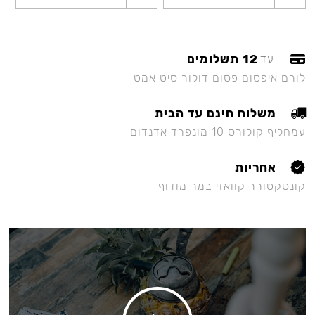
12 תשלומים
עד
לורם איפסום פסום דולור סיט אמט
משלוח חינם עד הבית
עמחליף קולורס 10 מונפרד אדנדום
אחריות
קונסקטורר קוואזי במר מודוף