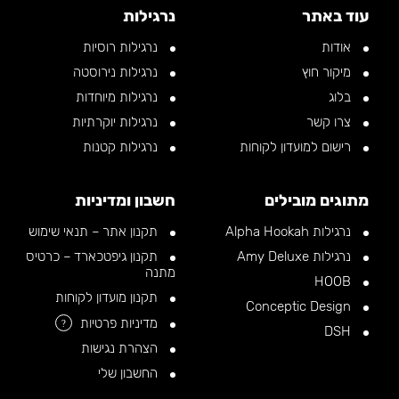
עוד באתר
נרגילות
אודות
נרגילות רוסיות
מיקור חוץ
נרגילות נירוסטה
בלוג
נרגילות מיוחדות
צרו קשר
נרגילות יוקרתיות
רישום למועדון לקוחות
נרגילות קטנות
מתוגים מובילים
חשבון ומדיניות
נרגילות Alpha Hookah
תקנון אתר – תנאי שימוש
נרגילות Amy Deluxe
תקנון גיפטכארד – כרטיס
מתנה
HOOB
תקנון מועדון לקוחות
Conceptic Design
מדיניות פרטיות
?
DSH
הצהרת נגישות
החשבון שלי