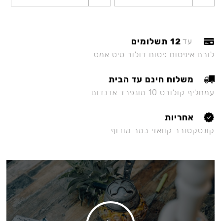
12 תשלומים
עד
לורם איפסום פסום דולור סיט אמט
משלוח חינם עד הבית
עמחליף קולורס 10 מונפרד אדנדום
אחריות
קונסקטורר קוואזי במר מודוף