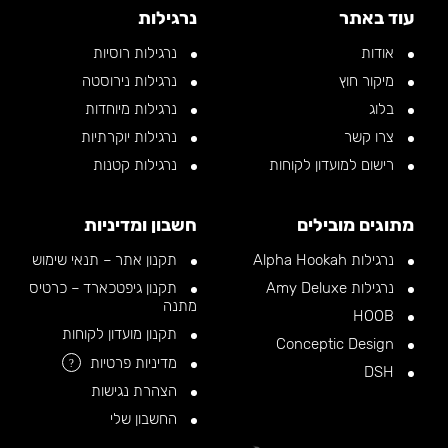
עוד באתר
נרגילות
אודות
נרגילות רוסיות
מיקור חוץ
נרגילות נירוסטה
בלוג
נרגילות מיוחדות
צרו קשר
נרגילות יוקרתיות
רישום למועדון לקוחות
נרגילות קטנות
מתוגים מובילים
חשבון ומדיניות
נרגילות Alpha Hookah
תקנון אתר – תנאי שימוש
נרגילות Amy Deluxe
תקנון גיפטכארד – כרטיס
מתנה
HOOB
תקנון מועדון לקוחות
Conceptic Design
מדיניות פרטיות
?
DSH
הצהרת נגישות
החשבון שלי