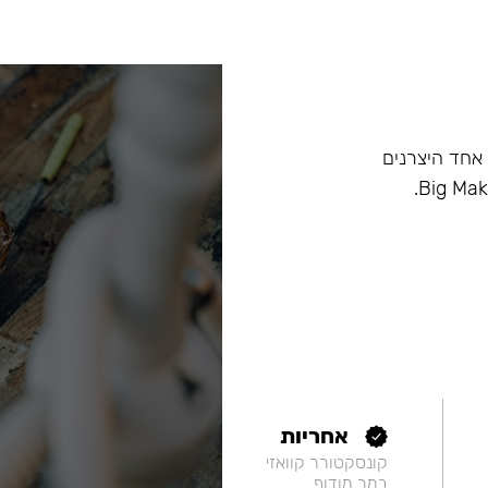
ם, וכיום הוא אחד היצרנים
אחריות
קונסקטורר קוואזי
במר מודוף