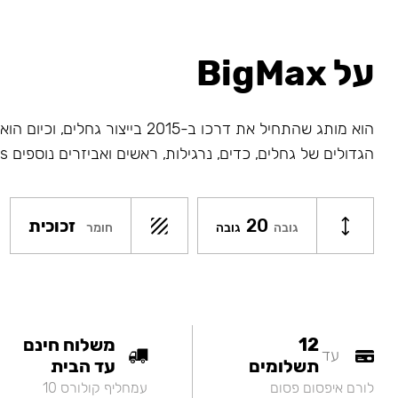
על BigMax
הוא מותג שהתחיל את דרכו ב-2015 בייצור גחלי
הגדולים של גחלים, כדים, נרגילות, ראשים ואביזרים נוספים Big Maks.
20
זכוכית
חומר
גובה
גובה
12
משלוח חינם
עד
תשלומים
עד הבית
לורם איפסום פסום
עמחליף קולורס 10