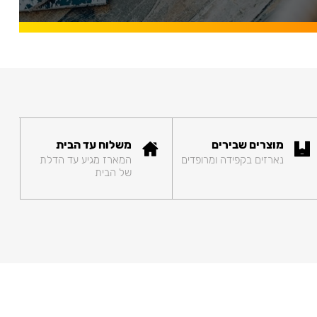
מוצרים שבירים
משלוח עד הבית
נארזים בקפידה ומרופדים
המארז מגיע עד הדלת
של הבית