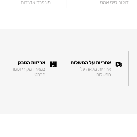
דולור סיט אמט
מונפרד אדנדום
אחריות על המשלוח
אריזות הטבק
אחריות מלאה על
במארז מקורי וסגור
המשלוח
הרמטי