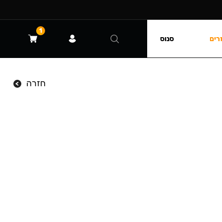
1
רים
סנוס
חזרה