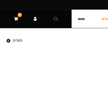
1
רים
סנוס
חזרה