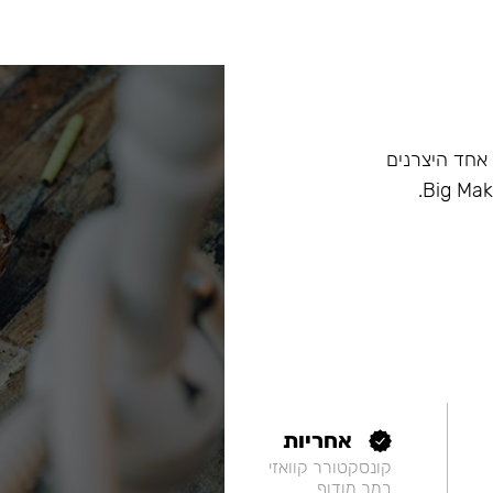
ם, וכיום הוא אחד היצרנים
אחריות
קונסקטורר קוואזי
במר מודוף