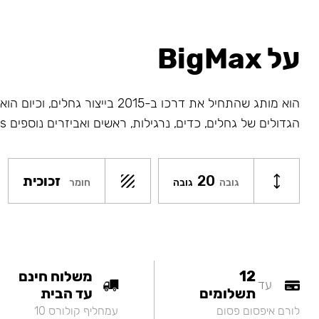
על BigMax
הוא מותג שהתחיל את דרכו ב-2015 בייצור גחלי
הגדולים של גחלים, כדים, נרגילות, ראשים ואביזרים נוספים Big Maks.
20
זכוכית
חומר
גובה
גובה
12
משלוח חינם
עד
תשלומים
עד הבית
לורם איפסום פסום
עמחליף קולורס 10