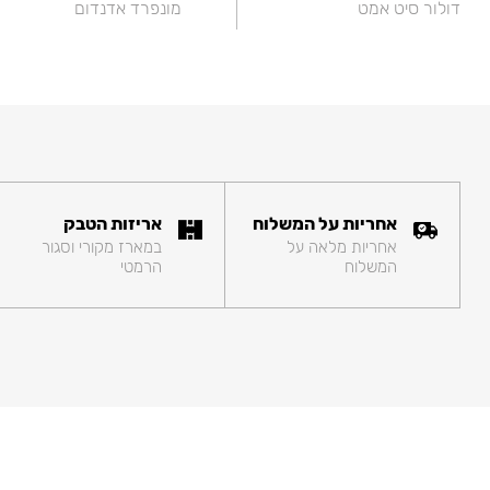
דולור סיט אמט
מונפרד אדנדום
אחריות על המשלוח
אריזות הטבק
אחריות מלאה על
במארז מקורי וסגור
המשלוח
הרמטי