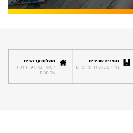
מוצרים שבירים
משלוח עד הבית
נארזים בקפידה ומרופדים
המארז מגיע עד הדלת
של הבית