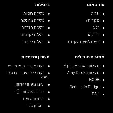
עוד באתר
נרגילות
אודות
נרגילות רוסיות
מיקור חוץ
נרגילות נירוסטה
בלוג
נרגילות מיוחדות
צרו קשר
נרגילות יוקרתיות
רישום למועדון לקוחות
נרגילות קטנות
מתוגים מובילים
חשבון ומדיניות
נרגילות Alpha Hookah
תקנון אתר – תנאי שימוש
נרגילות Amy Deluxe
תקנון גיפטכארד – כרטיס
מתנה
HOOB
תקנון מועדון לקוחות
Conceptic Design
מדיניות פרטיות
?
DSH
הצהרת נגישות
החשבון שלי