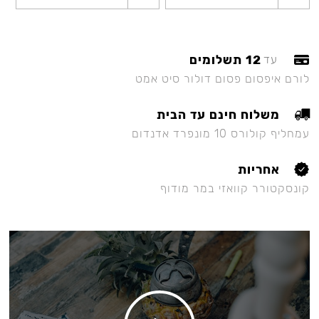
12 תשלומים
עד
לורם איפסום פסום דולור סיט אמט
משלוח חינם עד הבית
עמחליף קולורס 10 מונפרד אדנדום
אחריות
קונסקטורר קוואזי במר מודוף