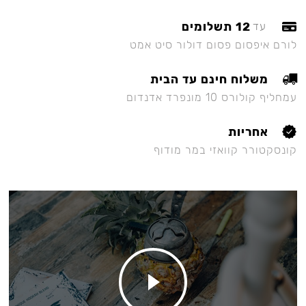
12 תשלומים
עד
לורם איפסום פסום דולור סיט אמט
משלוח חינם עד הבית
עמחליף קולורס 10 מונפרד אדנדום
אחריות
קונסקטורר קוואזי במר מודוף