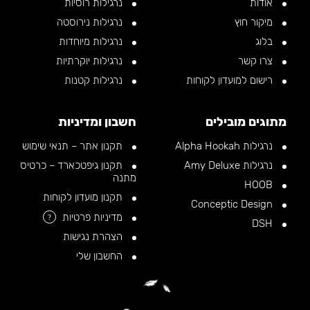
אודות
נרגילות רוסיות
מיקור חוץ
נרגילות נירוסטה
בלוג
נרגילות מיוחדות
צרו קשר
נרגילות יוקרתיות
רישום למועדון לקוחות
נרגילות קטנות
מתוגים מובילים
חשבון ומדיניות
נרגילות Alpha Hookah
תקנון אתר – תנאי שימוש
נרגילות Amy Deluxe
תקנון גיפטכארד – כרטיס
מתנה
HOOB
תקנון מועדון לקוחות
Conceptic Design
מדיניות פרטיות
?
DSH
הצהרת נגישות
החשבון שלי