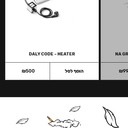
DALY CODE – HEATER
NA GR
9
₪
הוסף לסל
500
₪