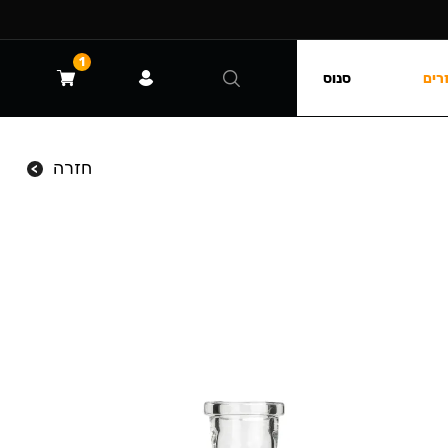
1
רים
סנוס
חזרה