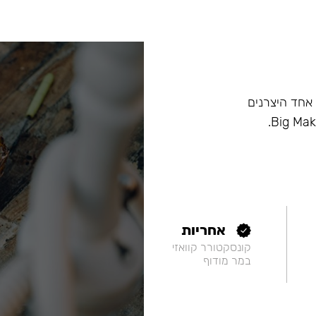
ם, וכיום הוא אחד היצרנים
אחריות
קונסקטורר קוואזי
במר מודוף