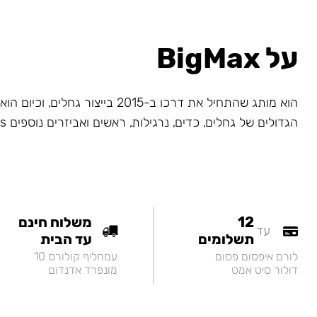
על BigMax
הוא מותג שהתחיל את דרכו ב-2015 בייצור גחלי
הגדולים של גחלים, כדים, נרגילות, ראשים ואביזרים נוספים Big Maks.
12
משלוח חינם
עד
תשלומים
עד הבית
לורם איפסום פסום
עמחליף קולורס 10
דולור סיט אמט
מונפרד אדנדום