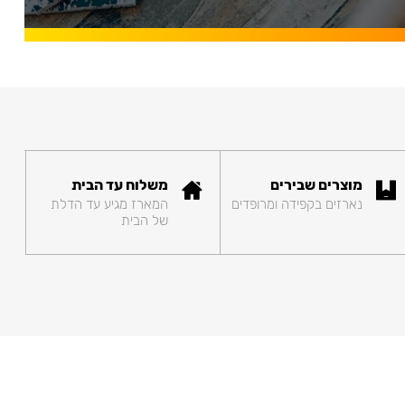
מוצרים שבירים
משלוח עד הבית
נארזים בקפידה ומרופדים
המארז מגיע עד הדלת
של הבית