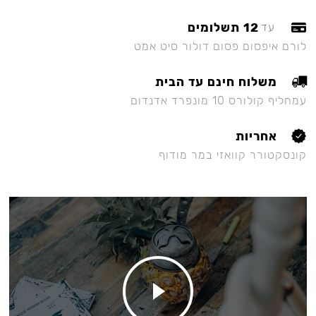
12 תשלומים
עד
לורם איפסום פסום דולור סיט אמט
משלוח חינם עד הבית
עמחליף קולורס 10 מונפרד אדנדום
אחריות
קונסקטורר קוואזי במר מודוף