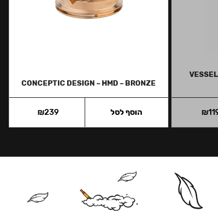
VESSEL
CONCEPTIC DESIGN – HMD – BRONZE
11
₪
הוסף לסל
239
₪