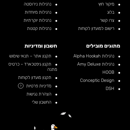
מיקור חוץ
נרגילות נירוסטה
בלוג
נרגילות מיוחדות
צרו קשר
נרגילות יוקרתיות
רישום למועדון לקוחות
נרגילות קטנות
מתוגים מובילים
חשבון ומדיניות
נרגילות Alpha Hookah
תקנון אתר – תנאי שימוש
נרגילות Amy Deluxe
תקנון גיפטכארד – כרטיס
מתנה
HOOB
תקנון מועדון לקוחות
Conceptic Design
מדיניות פרטיות
?
DSH
הצהרת נגישות
החשבון שלי