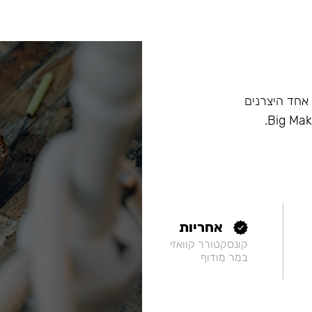
ם, וכיום הוא אחד היצרנים
אחריות
קונסקטורר קוואזי
במר מודוף