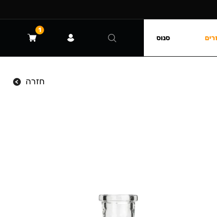
1
רים
סנוס
חזרה