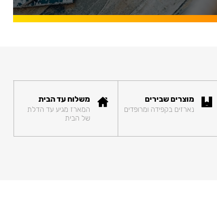
מוצרים שבירים
משלוח עד הבית
נארזים בקפידה ומרופדים
המארז מגיע עד הדלת
של הבית