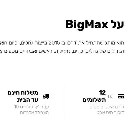
על BigMax
הוא מותג שהתחיל את דרכו ב-2015 בייצור גחלי
הגדולים של גחלים, כדים, נרגילות, ראשים ואביזרים נוספים Big Maks.
12
משלוח חינם
עד
תשלומים
עד הבית
לורם איפסום פסום
עמחליף קולורס 10
דולור סיט אמט
מונפרד אדנדום