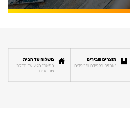
מוצרים שבירים
משלוח עד הבית
נארזים בקפידה ומרופדים
המארז מגיע עד הדלת
של הבית