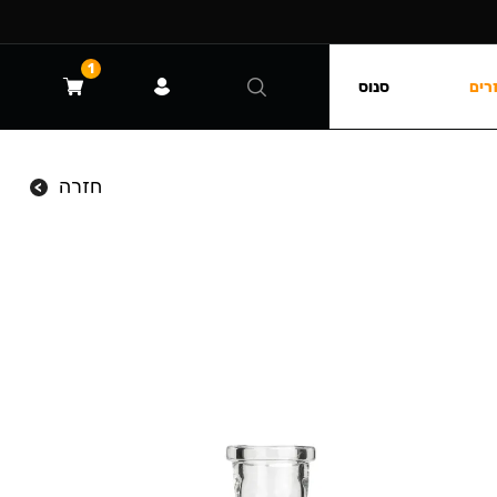
1
רים
סנוס
חזרה