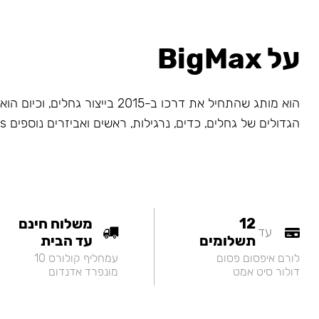
על BigMax
הוא מותג שהתחיל את דרכו ב-2015 בייצור גחלי
הגדולים של גחלים, כדים, נרגילות, ראשים ואביזרים נוספים Big Maks.
12
משלוח חינם
עד
תשלומים
עד הבית
לורם איפסום פסום
עמחליף קולורס 10
דולור סיט אמט
מונפרד אדנדום