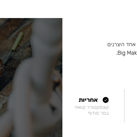
ם, וכיום הוא אחד היצרנים
אחריות
קונסקטורר קוואזי
במר מודוף