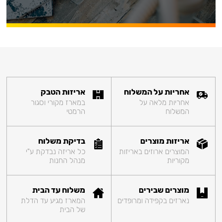
אחריות על המשלוח
אריזות הטבק
אחריות מלאה על
במארז מקורי וסגור
המשלוח
הרמטי
אריזות מוצרים
בדיקת משלוח
המוצרים ארוזים באריזות
כל אריזה נבדקת ע"י
מקוריות
מנהל החנות
מוצרים שבירים
משלוח עד הבית
נארזים בקפידה ומרופדים
המארז מגיע עד הדלת
של הבית