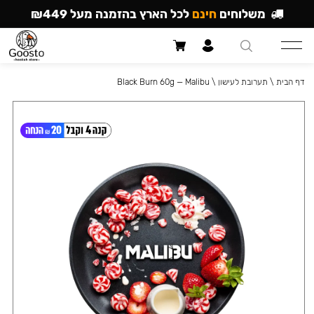
משלוחים
חינם
לכל הארץ בהזמנה מעל ₪449
דף הבית
\
תערובת לעישון
\
Black Burn 60g — Malibu