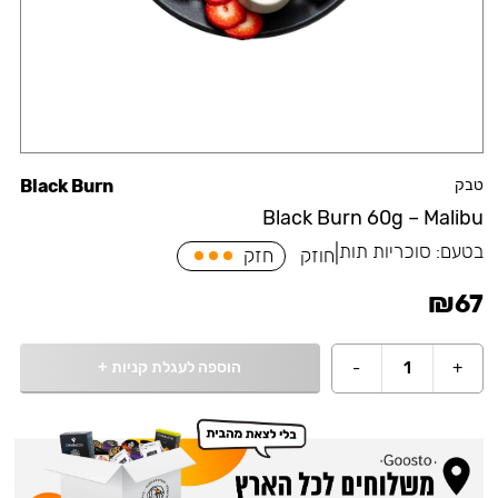
טבק
Black Burn
Black Burn 60g – Malibu
בטעם:
סוכריות תות
|
חוזק
חזק
₪
67
הוספה לעגלת קניות
+
-
1
+