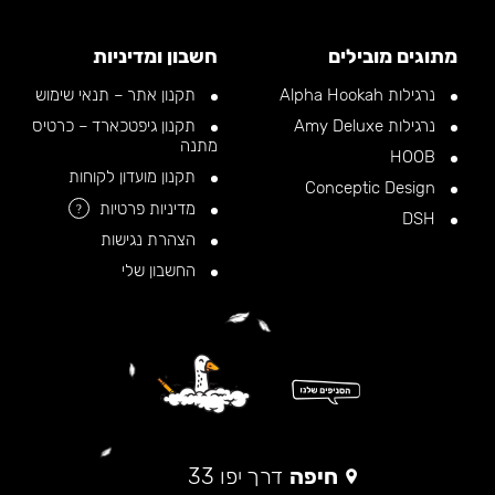
מתוגים מובילים
חשבון ומדיניות
נרגילות Alpha Hookah
תקנון אתר – תנאי שימוש
נרגילות Amy Deluxe
תקנון גיפטכארד – כרטיס
מתנה
HOOB
תקנון מועדון לקוחות
Conceptic Design
מדיניות פרטיות
?
DSH
הצהרת נגישות
החשבון שלי
חיפה
דרך יפו 33