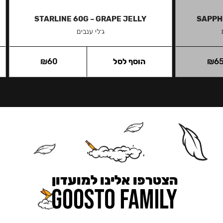
STARLINE 60G – GRAPE JELLY
SAPPH
ג׳לי ענבים
6
₪
הוסף לסל
60
₪
הצטרפו אלינו למועדון
כאן מקבלים יותר — הטבות, עדכונים והפתעות בלעדיות.