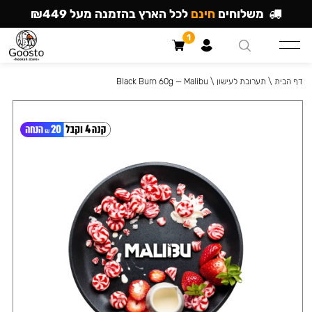
משלוחים
חינם
לכל הארץ בהזמנה מעל ₪449
1
דף הבית
\
תערובת לעישון
\
Black Burn 60g — Malibu