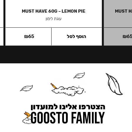
MUST HAVE 60G – LEMON PIE
MUST H
עוגת לימון
6
₪
הוסף לסל
65
₪
הצטרפו אלינו למועדון
כאן מקבלים יותר — הטבות, עדכונים והפתעות בלעדיות.