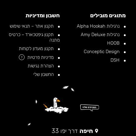
מתוגים מובילים
חשבון ומדיניות
נרגילות Alpha Hookah
תקנון אתר – תנאי שימוש
נרגילות Amy Deluxe
תקנון גיפטכארד – כרטיס
מתנה
HOOB
תקנון מועדון לקוחות
Conceptic Design
מדיניות פרטיות
?
DSH
הצהרת נגישות
החשבון שלי
חיפה
דרך יפו 33