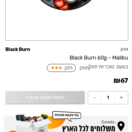
טבק
Black Burn
Black Burn 60g – Malibu
בטעם:
סוכריות תות
|
חוזק
חזק
₪
67
הוספה לעגלת קניות
+
-
1
+