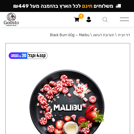
משלוחים
חינם
לכל הארץ בהזמנה מעל ₪449
1
דף הבית
\
תערובת לעישון
\
Black Burn 60g — Malibu