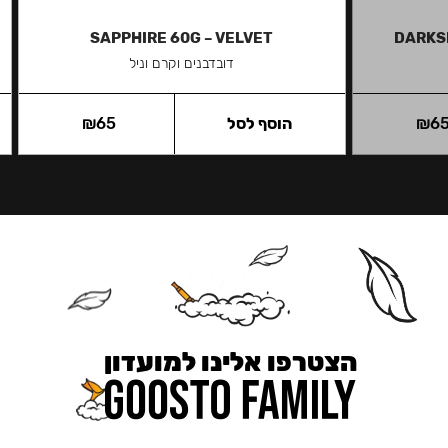
SAPPHIRE 60G – VELVET
DARKS
דובדבנים וקרם וניל
6
₪
הוסף לסל
65
₪
הצטרפו אלינו למועדון
כאן מקבלים יותר — הטבות, עדכונים והפתעות בלעדיות.