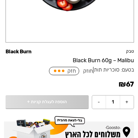
טבק
Black Burn
Black Burn 60g – Malibu
בטעם:
סוכריות תות
|
חוזק
חזק
₪
67
הוספה לעגלת קניות
+
-
1
+