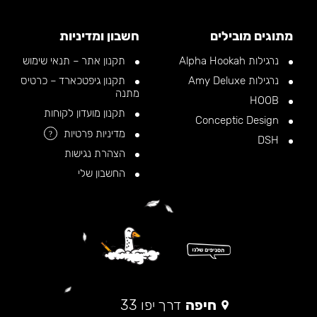
מתוגים מובילים
חשבון ומדיניות
נרגילות Alpha Hookah
תקנון אתר – תנאי שימוש
נרגילות Amy Deluxe
תקנון גיפטכארד – כרטיס
מתנה
HOOB
תקנון מועדון לקוחות
Conceptic Design
מדיניות פרטיות
?
DSH
הצהרת נגישות
החשבון שלי
חיפה
דרך יפו 33