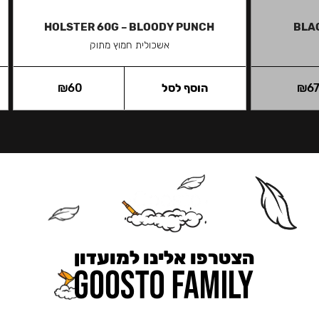
HOLSTER 60G – BLOODY PUNCH
BLA
אשכולית חמוץ מתוק
6
₪
הוסף לסל
60
₪
הצטרפו אלינו למועדון
כאן מקבלים יותר — הטבות, עדכונים והפתעות בלעדיות.