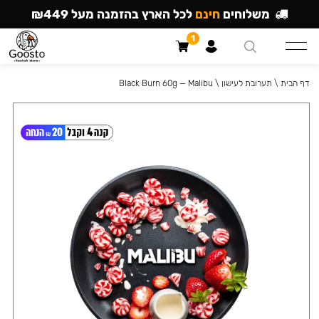
משלוחים
חינם
לכל הארץ בהזמנה מעל ₪449
1
דף הבית
\
תערובת לעישון
\
Black Burn 60g — Malibu