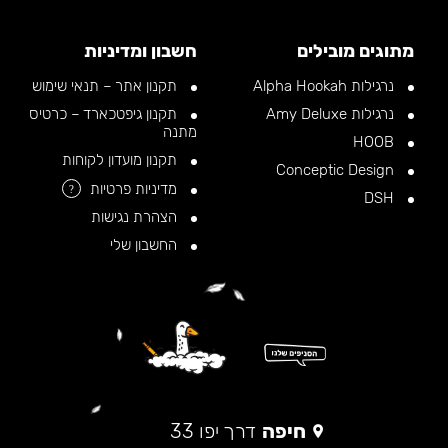
מתוגים מובילים
חשבון ומדיניות
נרגילות Alpha Hookah
תקנון אתר – תנאי שימוש
נרגילות Amy Deluxe
תקנון גיפטכארד – כרטיס
מתנה
HOOB
תקנון מועדון לקוחות
Conceptic Design
מדיניות פרטיות
?
DSH
הצהרת נגישות
החשבון שלי
חיפה
דרך יפו 33