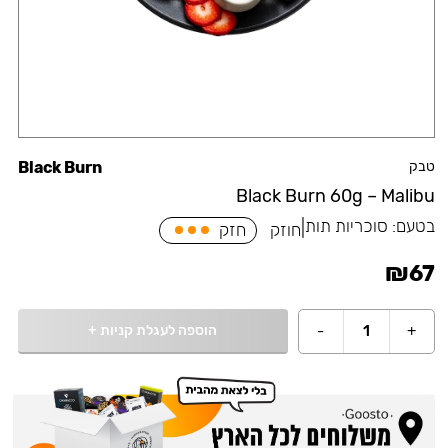
טבק
Black Burn
Black Burn 60g – Malibu
בטעם:
סוכריות תות
|
חוזק
חזק
₪
67
הוספה לעגלת קניות
+
-
1
+