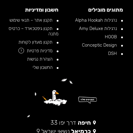
מתוגים מובילים
חשבון ומדיניות
נרגילות Alpha Hookah
תקנון אתר – תנאי שימוש
נרגילות Amy Deluxe
תקנון גיפטכארד – כרטיס
מתנה
HOOB
תקנון מועדון לקוחות
Conceptic Design
מדיניות פרטיות
?
DSH
הצהרת נגישות
החשבון שלי
חיפה
דרך יפו 33
כרמיאל
נשיאי ישראל 9