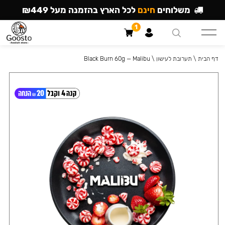
משלוחים
חינם
לכל הארץ בהזמנה מעל ₪449
1
דף הבית
\
תערובת לעישון
\
Black Burn 60g — Malibu