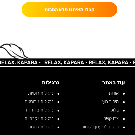
קבלו מאיתנו מלא הטבות
AX, KAPARA •
RELAX, KAPARA •
RELAX, KAPARA •
REL
עוד באתר
נרגילות
אודות
נרגילות רוסיות
מיקור חוץ
נרגילות נירוסטה
בלוג
נרגילות מיוחדות
צרו קשר
נרגילות יוקרתיות
רישום למועדון לקוחות
נרגילות קטנות