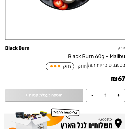
טבק
Black Burn
Black Burn 60g – Malibu
בטעם:
סוכריות תות
|
חוזק
חזק
₪
67
הוספה לעגלת קניות
+
-
1
+