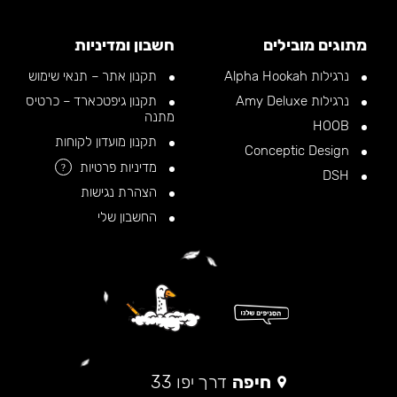
מתוגים מובילים
חשבון ומדיניות
נרגילות Alpha Hookah
תקנון אתר – תנאי שימוש
נרגילות Amy Deluxe
תקנון גיפטכארד – כרטיס
מתנה
HOOB
תקנון מועדון לקוחות
Conceptic Design
מדיניות פרטיות
?
DSH
הצהרת נגישות
החשבון שלי
חיפה
דרך יפו 33