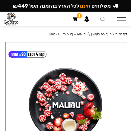
משלוחים
חינם
לכל הארץ בהזמנה מעל ₪449
1
דף הבית
\
תערובת לעישון
\
Black Burn 60g — Malibu