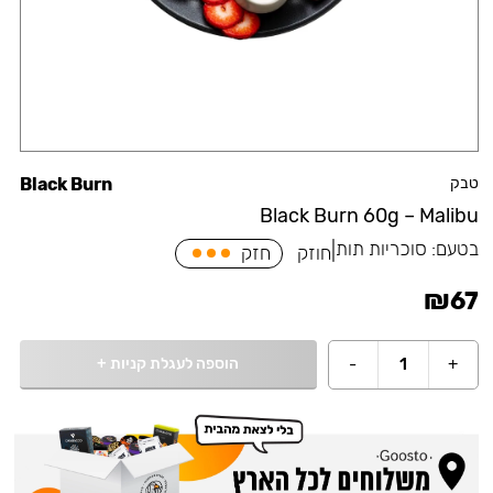
טבק
Black Burn
Black Burn 60g – Malibu
בטעם:
סוכריות תות
|
חוזק
חזק
₪
67
הוספה לעגלת קניות
+
-
1
+