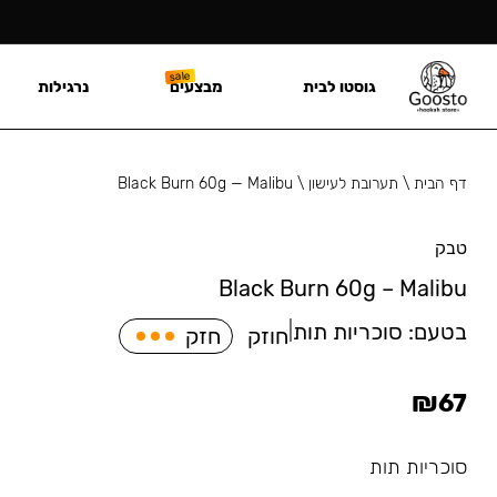
גוסטו לבית
מבצעים
נרגילות
דף הבית
\
תערובת לעישון
\
Black Burn 60g — Malibu
טבק
Black Burn 60g – Malibu
בטעם:
סוכריות תות
|
חוזק
חזק
₪
67
סוכריות תות