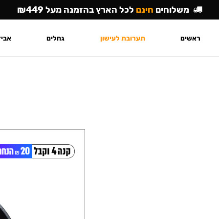
משלוחים
חינם
לכל הארץ בהזמנה מעל ₪449
ראשים
תערובת לעישון
גחלים
אביז