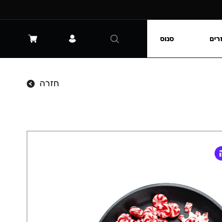
רים
סנוס
חזרה