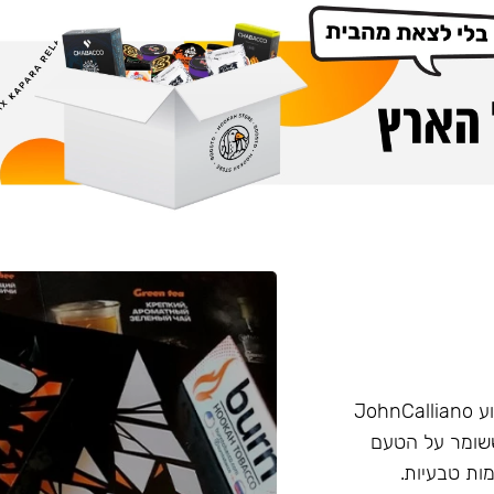
הליין החזק של חברת Burn שזכה בפרס ״טבק השנה״ באירוע JohnCalliano
יכותי וחזק ששומר על הטעם