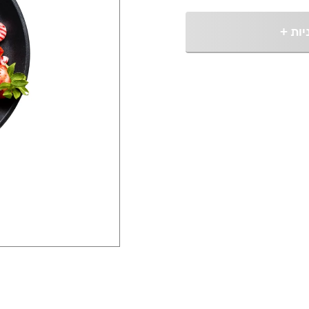
יות
+