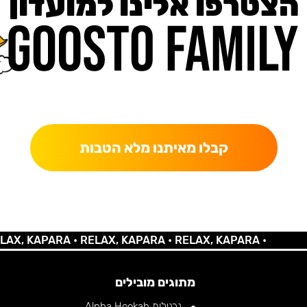
הצטרפו אלינו למועדון
כאן מקבלים יותר — הטבות, עדכונים והפתעות בלעדיות.
קבלו מאיתנו מלא הטבות
 KAPARA •
RELAX, KAPARA •
RELAX, KAPARA •
מתוגים מובילים
נרגילות Alpha Hookah