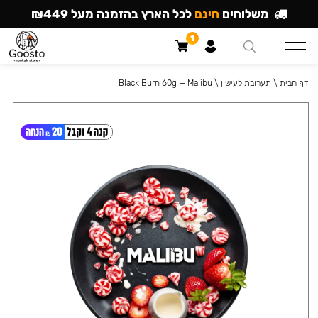
משלוחים
חינם
לכל הארץ בהזמנה מעל ₪449
1
דף הבית
\
תערובת לעישון
\
Black Burn 60g — Malibu