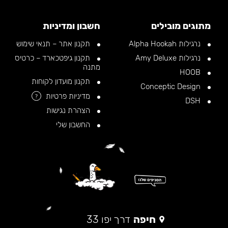
מתוגים מובילים
חשבון ומדיניות
נרגילות Alpha Hookah
תקנון אתר – תנאי שימוש
נרגילות Amy Deluxe
תקנון גיפטכארד – כרטיס
מתנה
HOOB
תקנון מועדון לקוחות
Conceptic Design
מדיניות פרטיות
?
DSH
הצהרת נגישות
החשבון שלי
חיפה
דרך יפו 33