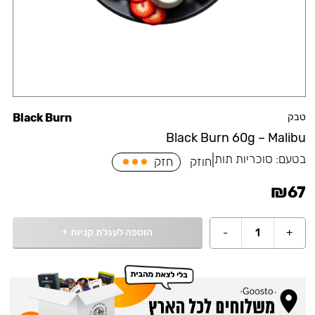
טבק
Black Burn
Black Burn 60g – Malibu
בטעם:
סוכריות תות
|
חוזק
חזק
₪
67
הוספה לעגלת קניות
+
-
1
+