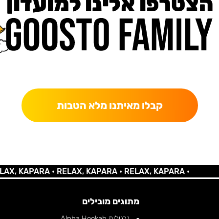
הצטרפו אלינו למועדון
כאן מקבלים יותר — הטבות, עדכונים והפתעות בלעדיות.
קבלו מאיתנו מלא הטבות
 KAPARA •
RELAX, KAPARA •
RELAX, KAPARA •
מתוגים מובילים
נרגילות Alpha Hookah