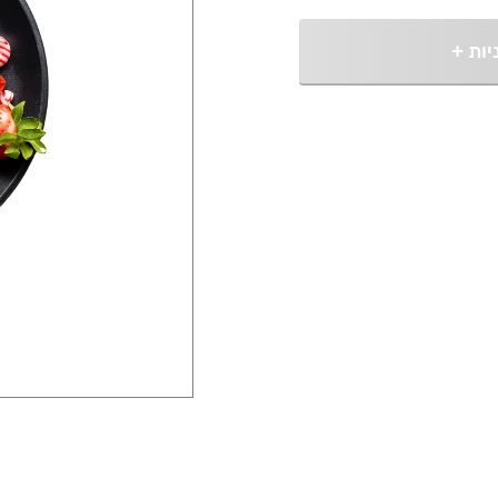
יות
+