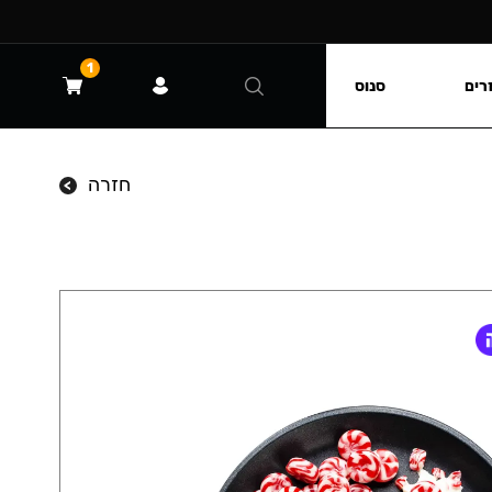
1
רים
סנוס
חזרה