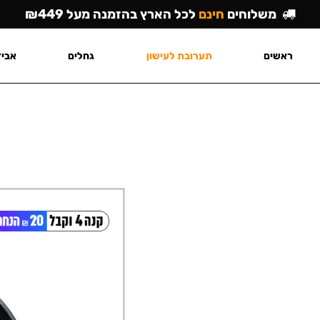
משלוחים
חינם
לכל הארץ בהזמנה מעל ₪449
ראשים
תערובת לעישון
גחלים
אביז