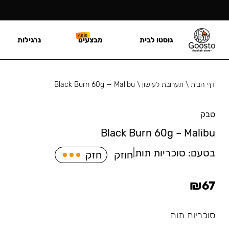
גוסטו לבית
מבצעים
נרגילות
דף הבית
\
תערובת לעישון
\
Black Burn 60g — Malibu
טבק
Black Burn 60g – Malibu
בטעם:
סוכריות תות
|
חוזק
חזק
₪
67
סוכריות תות