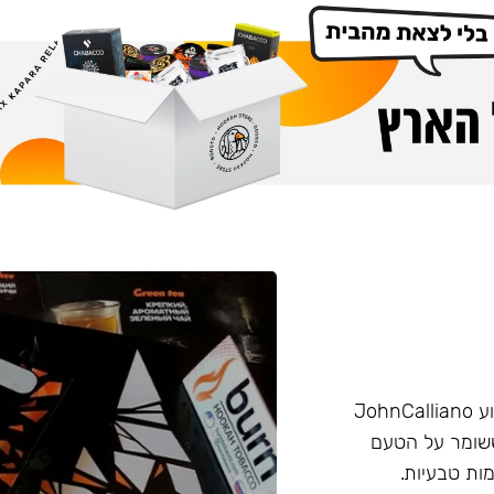
הליין החזק של חברת Burn שזכה בפרס ״טבק השנה״ באירוע JohnCalliano
יכותי וחזק ששומר על הטעם