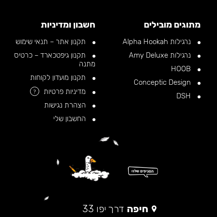
מתוגים מובילים
חשבון ומדיניות
נרגילות Alpha Hookah
תקנון אתר – תנאי שימוש
נרגילות Amy Deluxe
תקנון גיפטכארד – כרטיס
מתנה
HOOB
תקנון מועדון לקוחות
Conceptic Design
מדיניות פרטיות
?
DSH
הצהרת נגישות
החשבון שלי
חיפה
דרך יפו 33