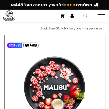
משלוחים
חינם
לכל הארץ בהזמנה מעל ₪449
דף הבית
\
תערובת לעישון
\
Black Burn 60g — Malibu