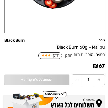
טבק
Black Burn
Black Burn 60g – Malibu
בטעם:
סוכריות תות
|
חוזק
חזק
₪
67
הוספה לעגלת קניות
+
-
1
+