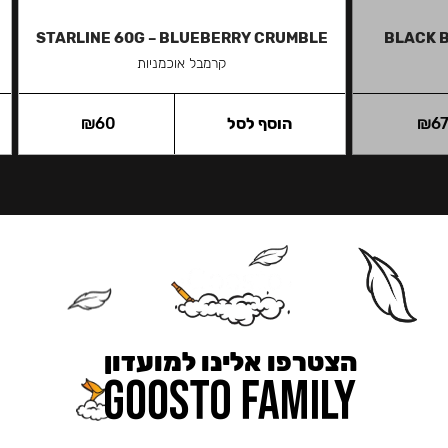
STARLINE 60G – BLUEBERRY CRUMBLE
BLACK B
קרמבל אוכמניות
6
₪
הוסף לסל
60
₪
הצטרפו אלינו למועדון
כאן מקבלים יותר — הטבות, עדכונים והפתעות בלעדיות.