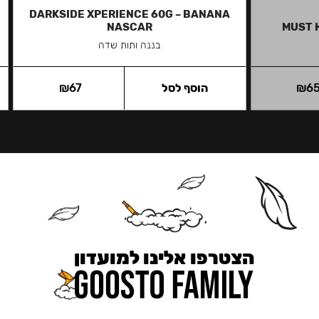
DARKSIDE XPERIENCE 60G – BANANA
NASCAR
MUST 
בננה ותות שדה
6
₪
הוסף לסל
67
₪
הצטרפו אלינו למועדון
כאן מקבלים יותר — הטבות, עדכונים והפתעות בלעדיות.