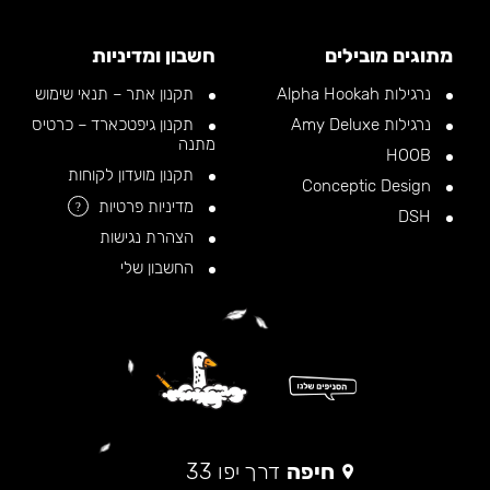
מתוגים מובילים
חשבון ומדיניות
נרגילות Alpha Hookah
תקנון אתר – תנאי שימוש
נרגילות Amy Deluxe
תקנון גיפטכארד – כרטיס
מתנה
HOOB
תקנון מועדון לקוחות
Conceptic Design
מדיניות פרטיות
?
DSH
הצהרת נגישות
החשבון שלי
חיפה
דרך יפו 33