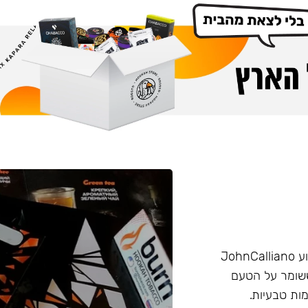
הליין החזק של חברת Burn שזכה בפרס ״טבק השנה״ באירוע JohnCalliano
יכותי וחזק ששומר על הטעם