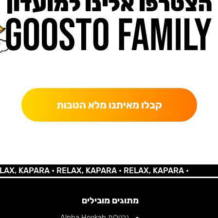
הצטרפו אלינו למועדון
כאן מקבלים יותר — הטבות, עדכונים והפתעות בלעדיות.
קבלו מאיתנו מלא הטבות
 KAPARA •
RELAX, KAPARA •
RELAX, KAPARA •
מתוגים מובילים
נרגילות Alpha Hookah