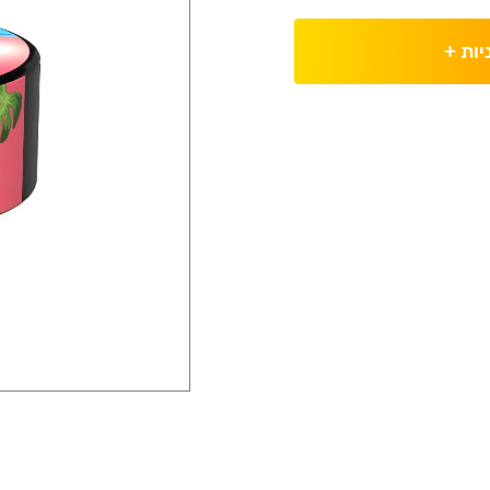
יות
+