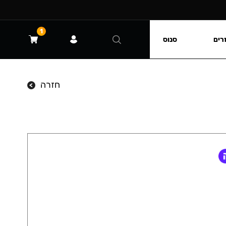
1
רים
סנוס
חזרה