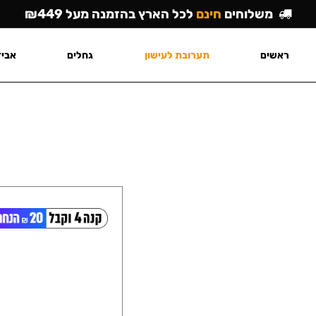
משלוחים
חינם
לכל הארץ בהזמנה מעל ₪449
ראשים
תערובת לעישון
גחלים
אביז