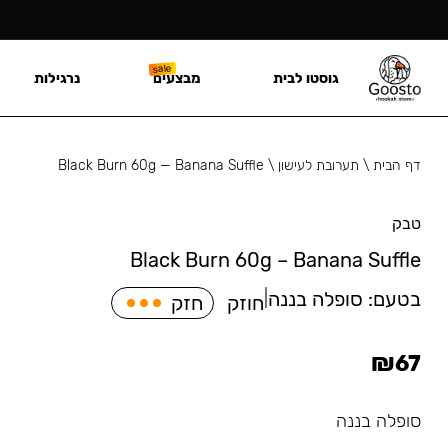
גוסטו לבית
מבצעים
נרגילות
דף הבית
\
תערובת לעישון
\
Black Burn 60g — Banana Suffle
טבק
Black Burn 60g – Banana Suffle
בטעם:
סופלה בננה
|
חוזק
חזק
₪
67
סופלה בננה