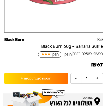
טבק
Black Burn
Black Burn 60g – Banana Suffle
בטעם:
סופלה בננה
|
חוזק
חזק
₪
67
-
1
+
הוספה לעגלת קניות
+