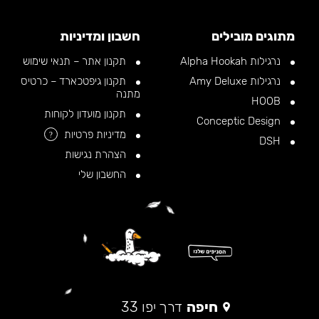
מתוגים מובילים
חשבון ומדיניות
נרגילות Alpha Hookah
תקנון אתר – תנאי שימוש
נרגילות Amy Deluxe
תקנון גיפטכארד – כרטיס
מתנה
HOOB
תקנון מועדון לקוחות
Conceptic Design
מדיניות פרטיות
?
DSH
הצהרת נגישות
החשבון שלי
חיפה
דרך יפו 33