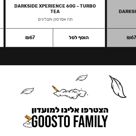
DARKSIDE XPERIENCE 60G – TURBO
TEA
DARKSI
תה אפרסק ותבלינים
6
₪
הוסף לסל
67
₪
הצטרפו אלינו למועדון
כאן מקבלים יותר — הטבות, עדכונים והפתעות בלעדיות.