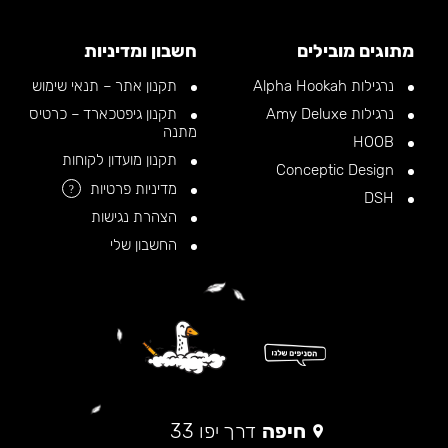
מתוגים מובילים
חשבון ומדיניות
נרגילות Alpha Hookah
תקנון אתר – תנאי שימוש
נרגילות Amy Deluxe
תקנון גיפטכארד – כרטיס
מתנה
HOOB
תקנון מועדון לקוחות
Conceptic Design
מדיניות פרטיות
?
DSH
הצהרת נגישות
החשבון שלי
חיפה
דרך יפו 33