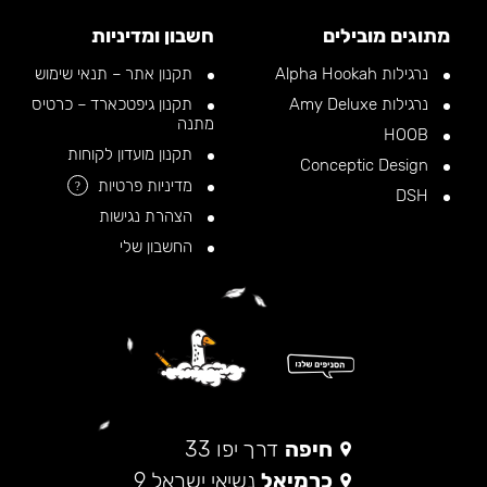
מתוגים מובילים
חשבון ומדיניות
נרגילות Alpha Hookah
תקנון אתר – תנאי שימוש
נרגילות Amy Deluxe
תקנון גיפטכארד – כרטיס
מתנה
HOOB
תקנון מועדון לקוחות
Conceptic Design
מדיניות פרטיות
?
DSH
הצהרת נגישות
החשבון שלי
חיפה
דרך יפו 33
כרמיאל
נשיאי ישראל 9