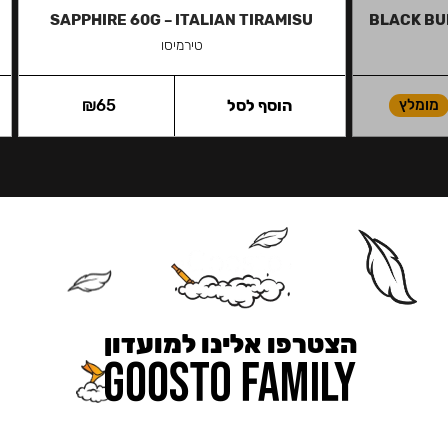
SAPPHIRE 60G – ITALIAN TIRAMISU
BLACK BU
טירמיסו
מומלץ
הוסף לסל
65
₪
הצטרפו אלינו למועדון
כאן מקבלים יותר — הטבות, עדכונים והפתעות בלעדיות.