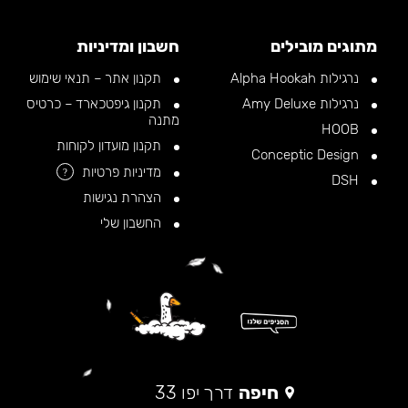
מתוגים מובילים
חשבון ומדיניות
נרגילות Alpha Hookah
תקנון אתר – תנאי שימוש
נרגילות Amy Deluxe
תקנון גיפטכארד – כרטיס
מתנה
HOOB
תקנון מועדון לקוחות
Conceptic Design
מדיניות פרטיות
?
DSH
הצהרת נגישות
החשבון שלי
חיפה
דרך יפו 33