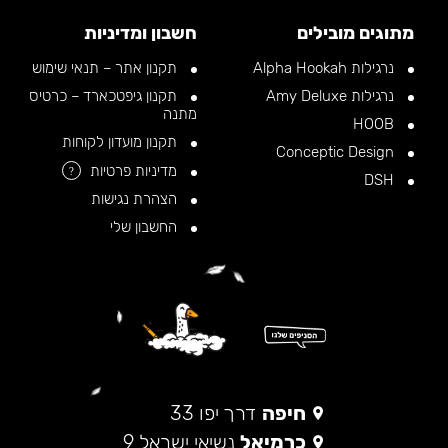
מתוגים מובילים
חשבון ומדיניות
נרגילות Alpha Hookah
תקנון אתר – תנאי שימוש
נרגילות Amy Deluxe
תקנון גיפטכארד – כרטיס
מתנה
HOOB
תקנון מועדון לקוחות
Conceptic Design
מדיניות פרטיות
?
DSH
הצהרת נגישות
החשבון שלי
חיפה
דרך יפו 33
כרמיאל
נשיאי ישראל 9