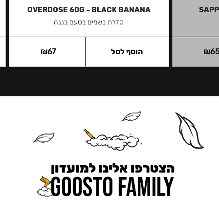
OVERDOSE 60G – BLACK BANANA
SAPP
סדרת בשמים בטעם בננה
6
₪
הוסף לסל
67
₪
הצטרפו אלינו למועדון
כאן מקבלים יותר — הטבות, עדכונים והפתעות בלעדיות.