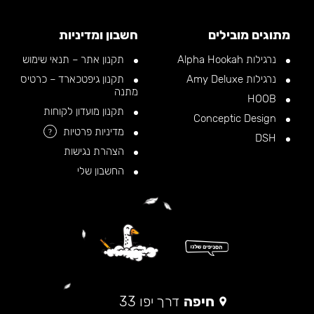
מתוגים מובילים
חשבון ומדיניות
נרגילות Alpha Hookah
תקנון אתר – תנאי שימוש
נרגילות Amy Deluxe
תקנון גיפטכארד – כרטיס
מתנה
HOOB
תקנון מועדון לקוחות
Conceptic Design
מדיניות פרטיות
?
DSH
הצהרת נגישות
החשבון שלי
חיפה
דרך יפו 33