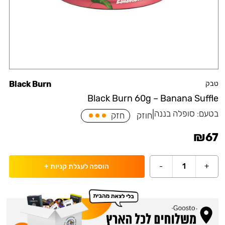
טבק
Black Burn
Black Burn 60g – Banana Suffle
בטעם:
סופלה בננה
|
חוזק
חזק
₪
67
-
1
+
הוספה לעגלת קניות
+