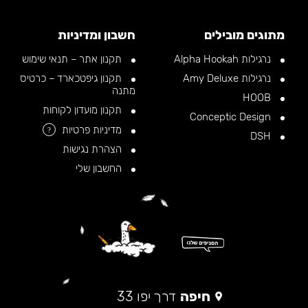
מתוגים מובילים
חשבון ומדיניות
נרגילות Alpha Hookah
תקנון אתר – תנאי שימוש
נרגילות Amy Deluxe
תקנון גיפטכארד – כרטיס
מתנה
HOOB
תקנון מועדון לקוחות
Conceptic Design
מדיניות פרטיות
?
DSH
הצהרת נגישות
החשבון שלי
חיפה
דרך יפו 33