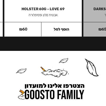
HOLSTER 60G – LOVE 69
DARKS
אבטיח מלון ופסיפלורה
6
₪
הוסף לסל
60
₪
הצטרפו אלינו למועדון
כאן מקבלים יותר — הטבות, עדכונים והפתעות בלעדיות.