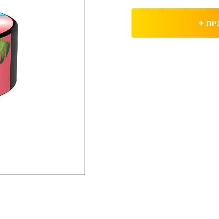
יות
+