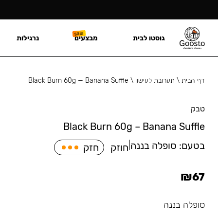
גוסטו לבית
מבצעים
נרגילות
דף הבית
\
תערובת לעישון
\
Black Burn 60g — Banana Suffle
טבק
Black Burn 60g – Banana Suffle
בטעם:
סופלה בננה
|
חוזק
חזק
₪
67
סופלה בננה