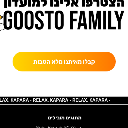
הצטרפו אלינו למועדון
כאן מקבלים יותר — הטבות, עדכונים והפתעות בלעדיות.
קבלו מאיתנו מלא הטבות
 KAPARA •
RELAX, KAPARA •
RELAX, KAPARA •
מתוגים מובילים
נרגילות Alpha Hookah