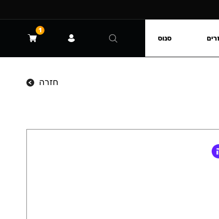
1
רים
סנוס
חזרה