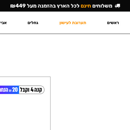
משלוחים
חינם
לכל הארץ בהזמנה מעל ₪449
ראשים
תערובת לעישון
גחלים
אביז