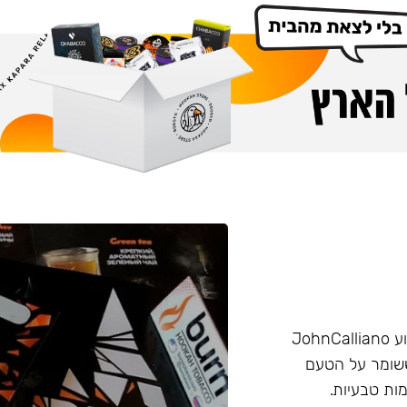
הליין החזק של חברת Burn שזכה בפרס ״טבק השנה״ באירוע JohnCalliano
יכותי וחזק ששומר על הטעם