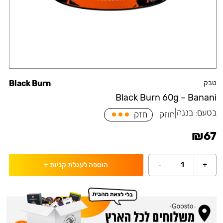
טבק
Black Burn
Black Burn 60g – Banani
בטעם:
בננה
|
חוזק
חזק
₪
67
-
1
+
הוספה לעגלת קניות
+