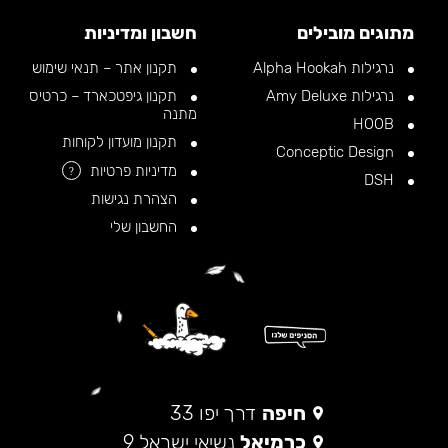
מתוגים מובילים
חשבון ומדיניות
נרגילות Alpha Hookah
תקנון אתר – תנאי שימוש
נרגילות Amy Deluxe
תקנון גיפטכארד – כרטיס
מתנה
HOOB
תקנון מועדון לקוחות
Conceptic Design
מדיניות פרטיות
?
DSH
הצהרת נגישות
החשבון שלי
חיפה
דרך יפו 33
כרמיאל
נשיאי ישראל 9