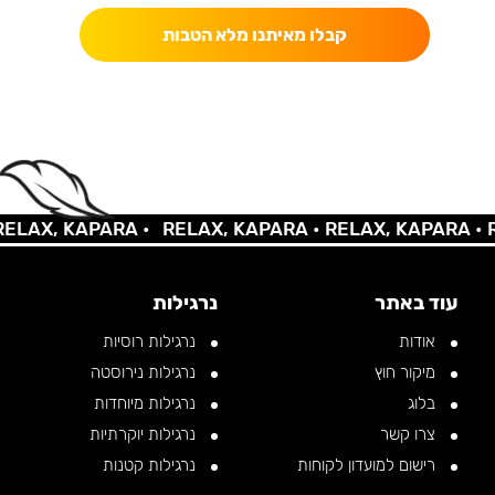
קבלו מאיתנו מלא הטבות
AX, KAPARA •
RELAX, KAPARA •
RELAX, KAPARA •
REL
עוד באתר
נרגילות
אודות
נרגילות רוסיות
מיקור חוץ
נרגילות נירוסטה
בלוג
נרגילות מיוחדות
צרו קשר
נרגילות יוקרתיות
רישום למועדון לקוחות
נרגילות קטנות