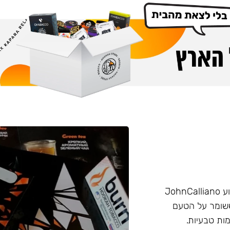
הליין החזק של חברת Burn שזכה בפרס ״טבק השנה״ באירוע JohnCalliano
יכותי וחזק ששומר על הטעם