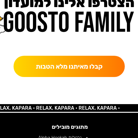
הצטרפו אלינו למועדון
כאן מקבלים יותר — הטבות, עדכונים והפתעות בלעדיות.
קבלו מאיתנו מלא הטבות
 KAPARA •
RELAX, KAPARA •
RELAX, KAPARA •
מתוגים מובילים
נרגילות Alpha Hookah