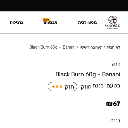
גוסטו לבית
מבצעים
נרגילות
דף הבית
\
תערובת לעישון
\
Black Burn 60g — Banani
טבק
Black Burn 60g – Banani
בטעם:
בננה
|
חוזק
חזק
₪
67
בננה