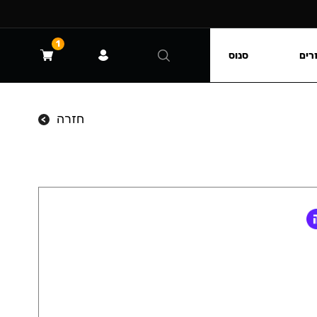
1
רים
סנוס
חזרה