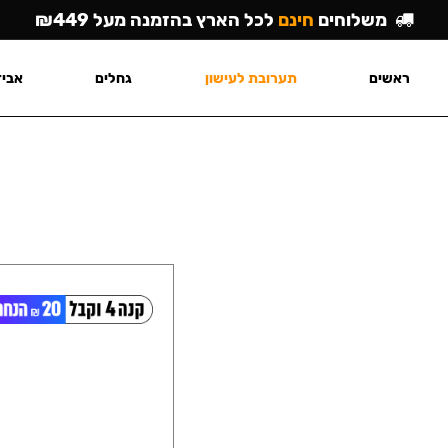
משלוחים
חינם
לכל הארץ בהזמנה מעל ₪449
ראשים
תערובת לעישון
גחלים
אביז