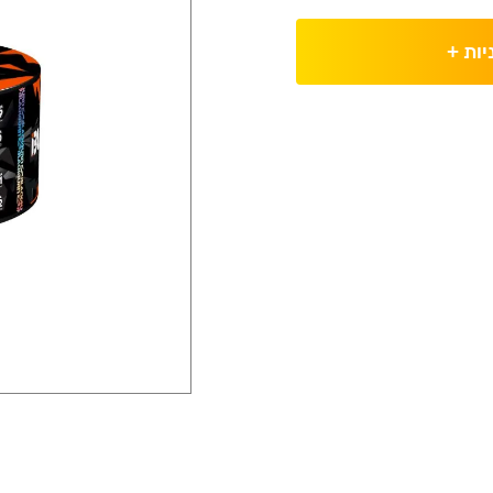
יות
+